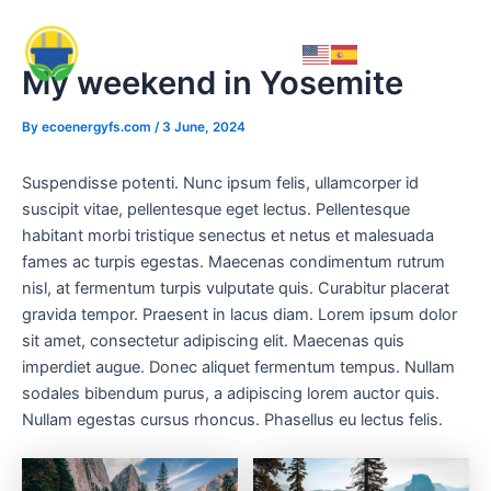
Skip
to
Menu
content
My weekend in Yosemite
By
ecoenergyfs.com
/
3 June, 2024
Suspendisse potenti. Nunc ipsum felis, ullamcorper id
suscipit vitae, pellentesque eget lectus. Pellentesque
habitant morbi tristique senectus et netus et malesuada
fames ac turpis egestas. Maecenas condimentum rutrum
nisl, at fermentum turpis vulputate quis. Curabitur placerat
gravida tempor. Praesent in lacus diam. Lorem ipsum dolor
sit amet, consectetur adipiscing elit. Maecenas quis
imperdiet augue. Donec aliquet fermentum tempus. Nullam
sodales bibendum purus, a adipiscing lorem auctor quis.
Nullam egestas cursus rhoncus. Phasellus eu lectus felis.